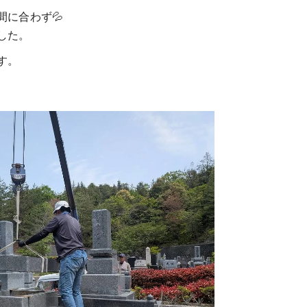
に合わず💦
した。
す。