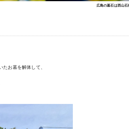
広島の墓石は西山石
いたお墓を解体して、
。