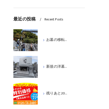
最近の投稿
Recent Posts
お墓の移転工事を行いました
新規の洋墓を据付工事いたしました
残りあと20日！特別価格の墓石：洋墓５基＆和墓２基紹介《２月２８日まで》