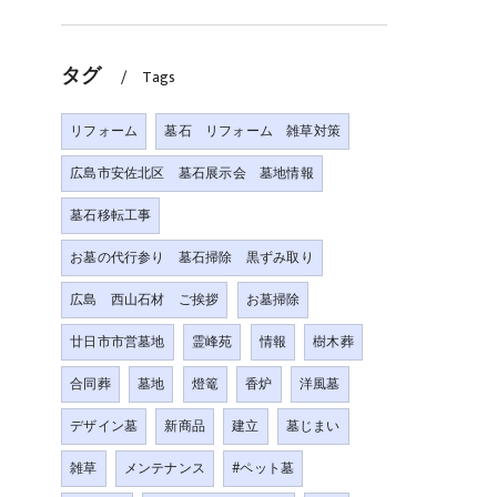
タグ
Tags
リフォーム
墓石 リフォーム 雑草対策
広島市安佐北区 墓石展示会 墓地情報
墓石移転工事
お墓の代行参り 墓石掃除 黒ずみ取り
広島 西山石材 ご挨拶
お墓掃除
廿日市市営墓地
霊峰苑
情報
樹木葬
合同葬
墓地
燈篭
香炉
洋風墓
デザイン墓
新商品
建立
墓じまい
雑草
メンテナンス
#ペット墓