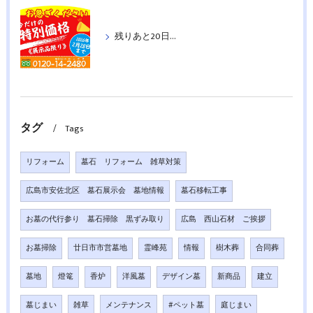
残りあと20日！特別価格の墓石：洋墓５基＆和墓２基紹介《２月２８日まで》
タグ
Tags
リフォーム
墓石 リフォーム 雑草対策
広島市安佐北区 墓石展示会 墓地情報
墓石移転工事
お墓の代行参り 墓石掃除 黒ずみ取り
広島 西山石材 ご挨拶
お墓掃除
廿日市市営墓地
霊峰苑
情報
樹木葬
合同葬
墓地
燈篭
香炉
洋風墓
デザイン墓
新商品
建立
墓じまい
雑草
メンテナンス
#ペット墓
庭じまい