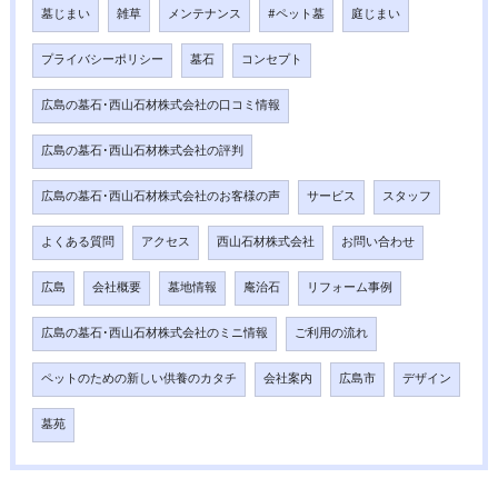
墓じまい
雑草
メンテナンス
#ペット墓
庭じまい
プライバシーポリシー
墓石
コンセプト
広島の墓石･西山石材株式会社の口コミ情報
広島の墓石･西山石材株式会社の評判
広島の墓石･西山石材株式会社のお客様の声
サービス
スタッフ
よくある質問
アクセス
西山石材株式会社
お問い合わせ
広島
会社概要
墓地情報
庵治石
リフォーム事例
広島の墓石･西山石材株式会社のミニ情報
ご利用の流れ
ペットのための新しい供養のカタチ
会社案内
広島市
デザイン
墓苑