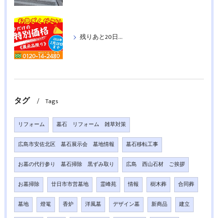
残りあと20日！特別価格の墓石：洋墓５基＆和墓２基紹介《２月２８日まで》
タグ
Tags
リフォーム
墓石 リフォーム 雑草対策
広島市安佐北区 墓石展示会 墓地情報
墓石移転工事
お墓の代行参り 墓石掃除 黒ずみ取り
広島 西山石材 ご挨拶
お墓掃除
廿日市市営墓地
霊峰苑
情報
樹木葬
合同葬
墓地
燈篭
香炉
洋風墓
デザイン墓
新商品
建立