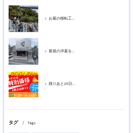
お墓の移転工事を行いました
新規の洋墓を据付工事いたしました
残りあと20日！特別価格の墓石：洋墓５基＆和墓２基紹介《２月２８日まで》
タグ
Tags