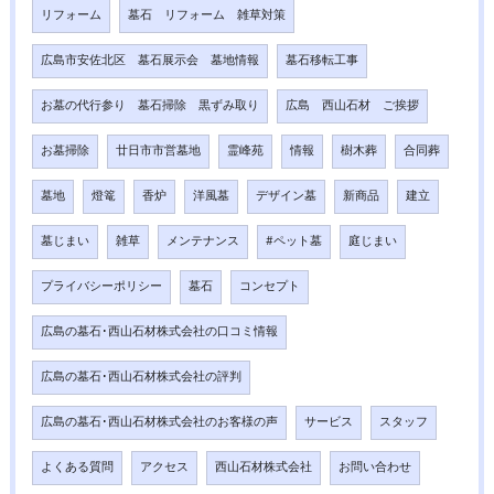
リフォーム
墓石 リフォーム 雑草対策
広島市安佐北区 墓石展示会 墓地情報
墓石移転工事
お墓の代行参り 墓石掃除 黒ずみ取り
広島 西山石材 ご挨拶
お墓掃除
廿日市市営墓地
霊峰苑
情報
樹木葬
合同葬
墓地
燈篭
香炉
洋風墓
デザイン墓
新商品
建立
墓じまい
雑草
メンテナンス
#ペット墓
庭じまい
プライバシーポリシー
墓石
コンセプト
広島の墓石･西山石材株式会社の口コミ情報
広島の墓石･西山石材株式会社の評判
広島の墓石･西山石材株式会社のお客様の声
サービス
スタッフ
よくある質問
アクセス
西山石材株式会社
お問い合わせ