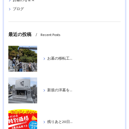
お墓のＱ＆Ａ
ブログ
最近の投稿
Recent Posts
お墓の移転工事を行いました
新規の洋墓を据付工事いたしました
残りあと20日！特別価格の墓石：洋墓５基＆和墓２基紹介《２月２８日まで》