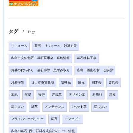
タグ
Tags
リフォーム
墓石 リフォーム 雑草対策
広島市安佐北区 墓石展示会 墓地情報
墓石移転工事
お墓の代行参り 墓石掃除 黒ずみ取り
広島 西山石材 ご挨拶
お墓掃除
廿日市市営墓地
霊峰苑
情報
樹木葬
合同葬
墓地
燈篭
香炉
洋風墓
デザイン墓
新商品
建立
墓じまい
雑草
メンテナンス
#ペット墓
庭じまい
プライバシーポリシー
墓石
コンセプト
広島の墓石･西山石材株式会社の口コミ情報